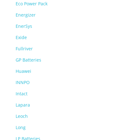
Eco Power Pack
Energizer
EnerSys
Exide
Fullriver
GP Batteries
Huawei
INNPO
Intact
Lapara
Leoch
Long
LP Batteries