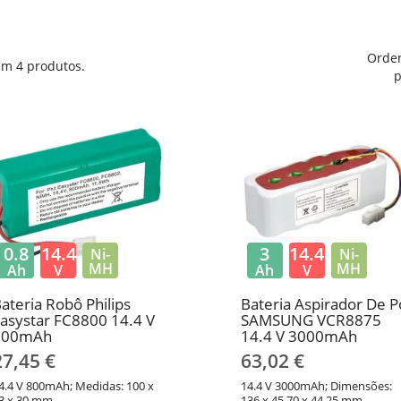
Orde
em 4 produtos.
p
0.8
14.4
3
14.4
Ni-
Ni-
MH
MH
Ah
V
Ah
V
ateria Robô Philips
Bateria Aspirador De P
asystar FC8800 14.4 V
SAMSUNG VCR8875
800mAh
14.4 V 3000mAh
27,45 €
63,02 €
4.4 V 800mAh; Medidas: 100 x
14.4 V 3000mAh; Dimensões:
3 x 30 mm
136 x 45.70 x 44.25 mm