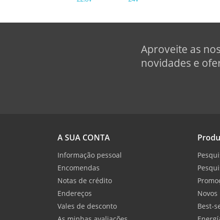
Aproveite as no
novidades e ofer
A SUA CONTA
Produ
Informação pessoal
Pesqui
Encomendas
Pesqui
Notas de crédito
Promo
Endereços
Novos 
Vales de desconto
Best-se
As minhas avaliações
Energí