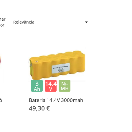
nar

Relevância
or:
3
14.4
Ni-
MH
Ah
V
ó
Bateria 14.4V 3000mah
49,30 €