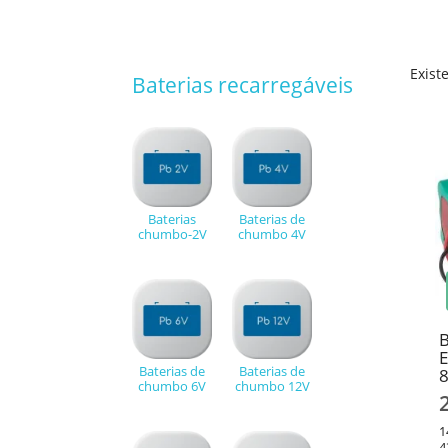
Exist
Baterias recarregáveis
Baterias
Baterias de
chumbo-2V
chumbo 4V
B
E
Baterias de
Baterias de
chumbo 6V
chumbo 12V
1
4