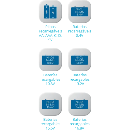
Pilhas
Baterias
recarregáveis
recarregáveis
AA, AAA, C, D,
8.4V
9V
Baterías
Baterías
recargables
recargables
10.8V
13.2V
Baterías
Baterías
recargables
recargables
15.6V
16.8V