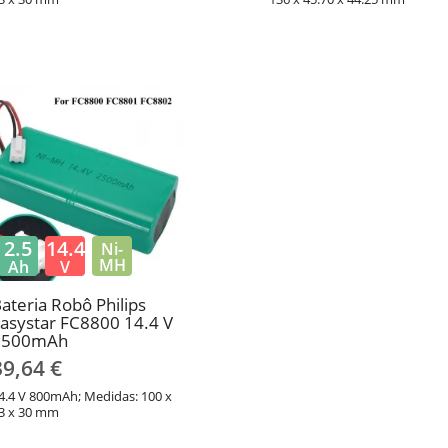
2.5
14.4
Ni-
MH
Ah
V
ateria Robô Philips
asystar FC8800 14.4 V
2500mAh
39,64 €
4.4 V 800mAh; Medidas: 100 x
3 x 30 mm