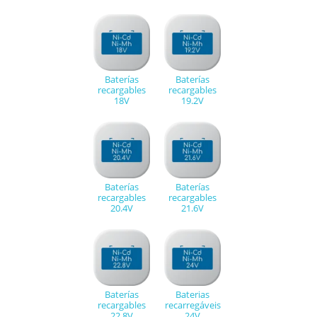
Baterías
Baterías
recargables
recargables
18V
19.2V
Baterías
Baterías
recargables
recargables
20.4V
21.6V
Baterías
Baterias
recargables
recarregáveis
22.8V
24V