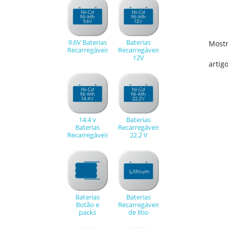
9.6V Baterias
Baterias
Mostr
Recarregáveis
Recarregáveis
12V
artigo
14.4 v
Baterias
Baterias
Recarregáveis
Recarregáveis
22.2 V
Baterias
Baterias
Botão e
Recarregáveis
packs
de lítio