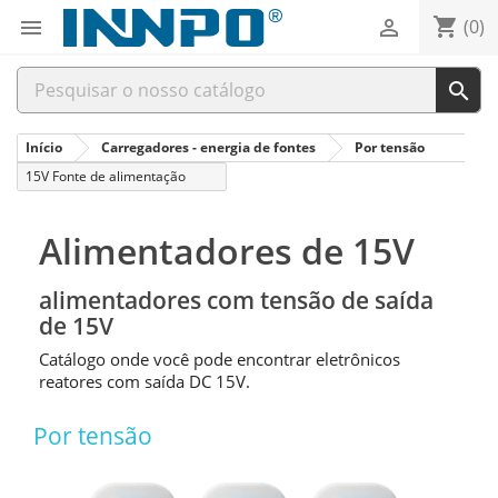
shopping_cart


(0)

Início
Carregadores - energia de fontes
Por tensão
15V Fonte de alimentação
Alimentadores de 15V
alimentadores com tensão de saída
de 15V
Catálogo onde você pode encontrar eletrônicos
reatores com saída DC 15V.
Por tensão