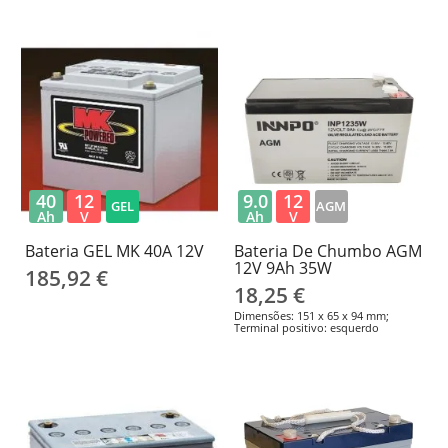
40
12
9.0
12
GEL
AGM
Ah
V
Ah
V
Bateria GEL MK 40A 12V
Bateria De Chumbo AGM
12V 9Ah 35W
185,92 €
18,25 €
Dimensões: 151 x 65 x 94 mm;
Terminal positivo: esquerdo