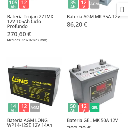
105
12
35
12
AGM
Ah
V
Ah
V
Bateria Trojan 27TMX
Bateria AGM MK 35A-12V
12V 105Ah Ciclo
86,20 €
Profundo
270,60 €
Medidas: 323x168x235mm;
14
12
50
12
AGM
GEL
Ah
V
Ah
V
Bateria AGM LONG
Bateria GEL MK 50A 12V
WP14-12SE 12V 14Ah