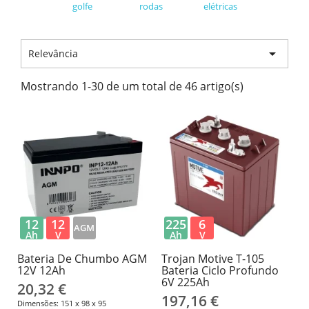
golfe
rodas
elétricas

Relevância
Mostrando 1-30 de um total de 46 artigo(s)
12
12
225
6
AGM
Ah
V
Ah
V
Bateria De Chumbo AGM
Trojan Motive T-105
12V 12Ah
Bateria Ciclo Profundo
6V 225Ah
20,32 €
197,16 €
Dimensões: 151 x 98 x 95