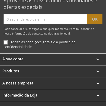
Aproveite as nossas últimas novidades e
ofertas especiais
Pode cancelar a subscrição a qualquer momento. Para tal, consulte a
nossa informação de contacto na declaração legal.
Aceito as condições gerais e a política de
confidencialidade
A sua conta

Produtos

A nossa empresa

Informação da Loja
keyboard_arrow_down