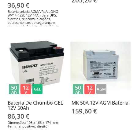
203,20 €
36,90 €
Bateria selada AGM/VRLA LONG
WP14-12SE 12V 14Ah para UPS,
alarmes, telecomunicações,
equipamentos de segurança e
sistemas de backup compatíveis.
151 × 98 × 95mm; Faston F2 (6,35
mm); positivo à esquerda. Confirme
as dimensões, o terminal, a
polaridade e o carregador antes da
substituição. EAN/GTIN:
4260030442799.
50
12
50
12
GEL
AGM
Ah
V
Ah
V
Bateria De Chumbo GEL
MK 50A 12V AGM Bateria
12V 50Ah
159,60 €
86,30 €
Dimensões: 198 x 166 x 174 mm;
Terminal positivo: direito