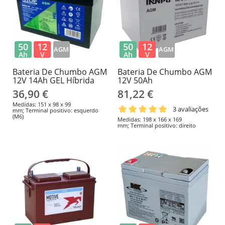
50
12
50
12
AGM
AGM
Ah
V
Ah
V
Bateria De Chumbo AGM
Bateria De Chumbo AGM
12V 14Ah GEL Híbrida
12V 50Ah
36,90 €
81,22 €
Medidas: 151 x 98 x 99
3 avaliações
mm; Terminal positivo: esquerdo
(M6)
Medidas: 198 x 166 x 169
mm; Terminal positivo: direito