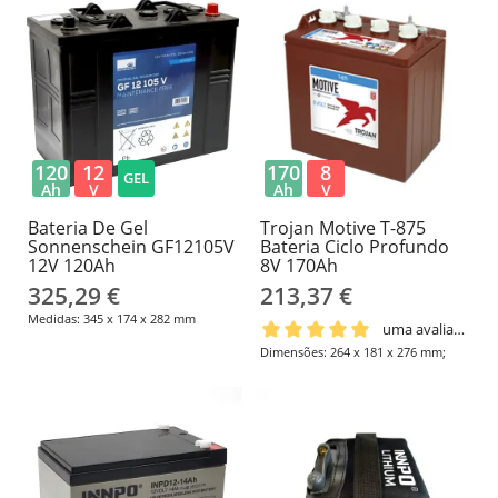
compatíveis. Medidas: 198 × 166 ×
171 mm; positivo à direita; terminal
F8 com parafuso M6. Confirme o
espaço, a ligação, a polaridade e o
carregador antes da substituição.
120
12
170
8
GEL
Ah
V
Ah
V
Bateria De Gel
Trojan Motive T-875
Sonnenschein GF12105V
Bateria Ciclo Profundo
12V 120Ah
8V 170Ah
325,29 €
213,37 €
Medidas: 345 x 174 x 282 mm
uma avaliação
Dimensões: 264 x 181 x 276 mm;