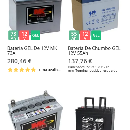
73
12
55
12
GEL
GEL
Ah
V
Ah
V
Bateria GEL De 12V MK
Bateria De Chumbo GEL
73A
12V 55Ah
280,46 €
137,76 €
Dimensões: 228 x 138 x 212
uma avaliação
mm; Terminal positivo: esquerdo