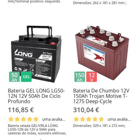
mm;Terminal positivo: esquerdo
Dimensões: 262 x 181 x 281 mm ;
50
150
12
GEL
Ah
Ah
V
Bateria GEL LONG LG50-
Bateria De Chumbo 12V
12N 12V 50Ah De Ciclo
150Ah Trojan Motive T-
Profundo
1275 Deep-Cycle
116,85 €
310,04 €
uma avaliação
uma avaliação
Bateria selada GEL/VRLA LONG
Dimensões: 329 x 181 x 272 mm;
LG50-12N de 12V e 50Ah para
cadeiras de rodas, scooters elétricas,
mobilidade, backup e sistemas