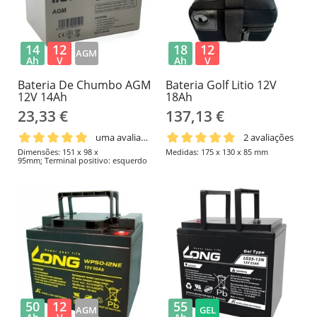
14
12
18
12
AGM
Ah
V
Ah
V
Bateria De Chumbo AGM
Bateria Golf Litio 12V
12V 14Ah
18Ah
23,33 €
137,13 €
uma avaliação
2 avaliações
Dimensões: 151 x 98 x
Medidas: 175 x 130 x 85 mm
95mm; Terminal positivo: esquerdo
50
12
55
AGM
GEL