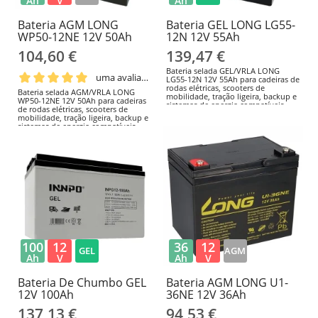
Ah
V
Ah
Bateria AGM LONG
Bateria GEL LONG LG55-
WP50-12NE 12V 50Ah
12N 12V 55Ah
104,60 €
139,47 €
Bateria selada GEL/VRLA LONG
uma avaliação
LG55-12N 12V 55Ah para cadeiras de
rodas elétricas, scooters de
Bateria selada AGM/VRLA LONG
mobilidade, tração ligeira, backup e
WP50-12NE 12V 50Ah para cadeiras
sistemas de energia compatíveis.
de rodas elétricas, scooters de
226 × 135 × 207mm; F8 (parafuso
mobilidade, tração ligeira, backup e
M6); positivo à esquerda. Confirme
sistemas de energia compatíveis.
as dimensões, o terminal, a
198 × 166 × 171mm; F8 (parafuso
polaridade e o carregador antes da
M6); positivo à direita. Confirme as
substituição.
dimensões, o terminal, a polaridade
e o carregador antes da
substituição.
100
12
36
12
GEL
AGM
Ah
V
Ah
V
Bateria De Chumbo GEL
Bateria AGM LONG U1-
12V 100Ah
36NE 12V 36Ah
137,13 €
94,53 €