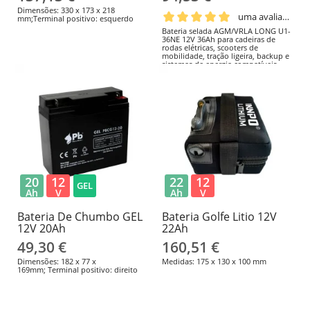
Dimensões: 330 x 173 x 218
uma avaliação
mm;Terminal positivo: esquerdo
Bateria selada AGM/VRLA LONG U1-
36NE 12V 36Ah para cadeiras de
rodas elétricas, scooters de
mobilidade, tração ligeira, backup e
sistemas de energia compatíveis.
197 × 131 × 159mm; F8 (parafuso
M6); positivo à esquerda. Confirme
as dimensões, o terminal, a
polaridade e o carregador antes da
substituição. EAN/GTIN:
4260030442836.
20
12
22
12
GEL
Ah
V
Ah
V
Bateria De Chumbo GEL
Bateria Golfe Litio 12V
12V 20Ah
22Ah
49,30 €
160,51 €
Dimensões: 182 x 77 x
Medidas: 175 x 130 x 100 mm
169mm; Terminal positivo: direito