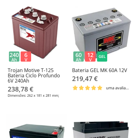
240
6
60
12
GEL
Ah
V
Ah
V
Trojan Motive T-125
Bateria GEL MK 60A 12V
Bateria Ciclo Profundo
219,47 €
6V 240Ah
238,78 €
uma avaliação
Dimensões: 262 x 181 x 281 mm;