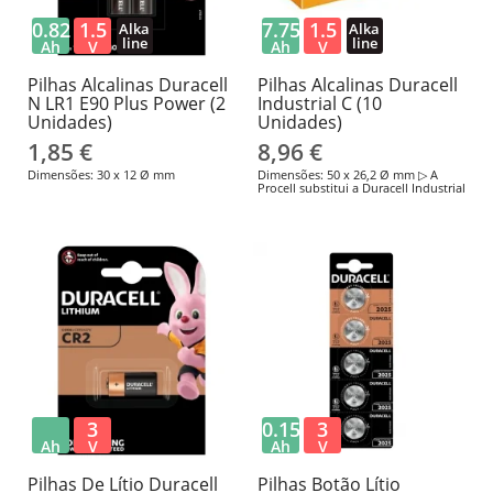
0.82
1.5
7.75
1.5
Alka
Alka
line
line
Ah
V
Ah
V
Pilhas Alcalinas Duracell
Pilhas Alcalinas Duracell
N LR1 E90 Plus Power (2
Industrial C (10
Unidades)
Unidades)
1,85 €
8,96 €
Dimensões: 30 x 12 Ø mm
Dimensões: 50 x 26,2 Ø mm ▷ A
Procell substitui a Duracell Industrial
3
0.15
3
Ah
V
Ah
V
Pilhas De Lítio Duracell
Pilhas Botão Lítio