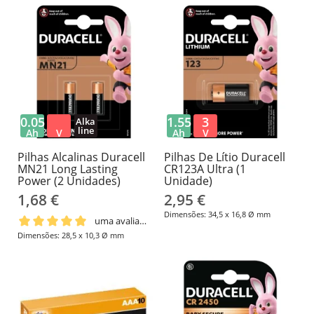
0.05
1.55
3
Alka
line
Ah
V
Ah
V
Pilhas Alcalinas Duracell
Pilhas De Lítio Duracell
MN21 Long Lasting
CR123A Ultra (1
Power (2 Unidades)
Unidade)
1,68 €
2,95 €
Dimensões: 34,5 x 16,8 Ø mm
uma avaliação
Dimensões: 28,5 x 10,3 Ø mm