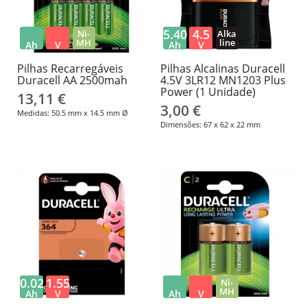
5.40
4.5
Ni-
Alka
MH
line
Ah
V
Ah
V
Pilhas Recarregáveis
Pilhas Alcalinas Duracell
Duracell AA 2500mah
4.5V 3LR12 MN1203 Plus
Power (1 Unidade)
13,11 €
3,00 €
Medidas: 50.5 mm x 14.5 mm Ø
Dimensões: 67 x 62 x 22 mm
0.02
1.55
Ni-
MH
Ah
V
Ah
V