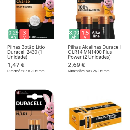
0.29
3
8.00
1.5
Alka
line
Ah
V
Ah
V
Pilhas Botão Lítio
Pilhas Alcalinas Duracell
Duracell 2430 (1
C LR14 MN1400 Plus
Unidade)
Power (2 Unidades)
1,47 €
2,69 €
Dimensões: 3 x 24 Ø mm
Dimensões: 50 x 26,2 Ø mm