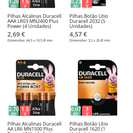
1.20
1.5
0.23
3
Alka
line
Ah
V
Ah
V
Pilhas Alcalinas Duracell
Pilhas Botão Lítio
AAA LR03 MN2400 Plus
Duracell 2032 (5
Power (4 Unidades)
Unidades)
2,69 €
4,57 €
Dimensões: 44,5 x 10,5 Ø mm
Dimensões: 3,2 x 20 Ø mm
2.70
1.5
0.07
3
Alka
line
Ah
V
Ah
V
Pilhas Alcalinas Duracell
Pilhas Botão Lítio
AA LR6 MN1500 Plus
Duracell 1620 (1