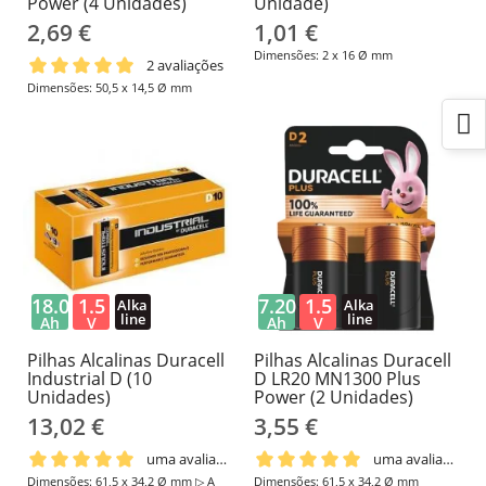
Power (4 Unidades)
Unidade)
2,69 €
1,01 €
Dimensões: 2 x 16 Ø mm
2 avaliações
Dimensões: 50,5 x 14,5 Ø mm
18.0
1.5
7.20
1.5
Alka
Alka
line
line
Ah
V
Ah
V
Pilhas Alcalinas Duracell
Pilhas Alcalinas Duracell
Industrial D (10
D LR20 MN1300 Plus
Unidades)
Power (2 Unidades)
13,02 €
3,55 €
uma avaliação
uma avaliação
Dimensões: 61,5 x 34,2 Ø mm ▷ A
Dimensões: 61,5 x 34,2 Ø mm