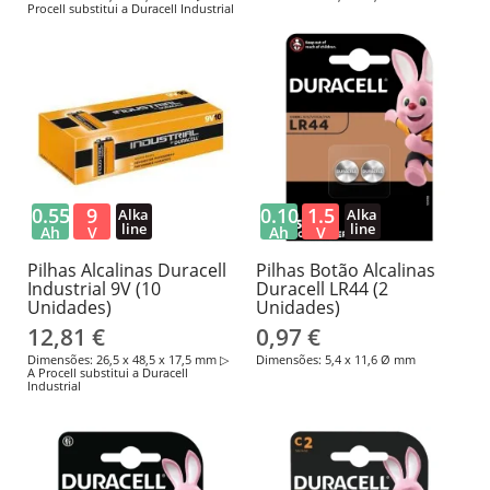
Procell substitui a Duracell Industrial
0.55
9
0.10
1.5
Alka
Alka
line
line
Ah
V
Ah
V
Pilhas Alcalinas Duracell
Pilhas Botão Alcalinas
Industrial 9V (10
Duracell LR44 (2
Unidades)
Unidades)
12,81 €
0,97 €
Dimensões: 26,5 x 48,5 x 17,5 mm ▷
Dimensões: 5,4 x 11,6 Ø mm
A Procell substitui a Duracell
Industrial