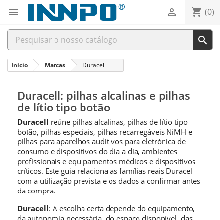
shopping_cart


(0)

Início
Marcas
Duracell
Duracell: pilhas alcalinas e pilhas
de lítio tipo botão
Duracell
reúne pilhas alcalinas, pilhas de lítio tipo
botão, pilhas especiais, pilhas recarregáveis NiMH e
pilhas para aparelhos auditivos para eletrónica de
consumo e dispositivos do dia a dia, ambientes
profissionais e equipamentos médicos e dispositivos
críticos. Este guia relaciona as famílias reais Duracell
com a utilização prevista e os dados a confirmar antes
da compra.
Duracell
: A escolha certa depende do equipamento,
da autonomia necessária, do espaço disponível, das