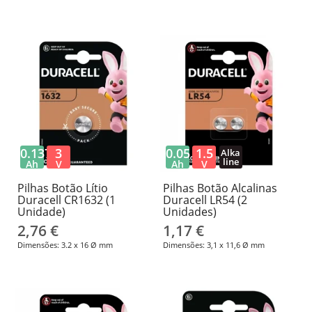
0.137
3
0.05
1.5
Alka
line
Ah
V
Ah
V
Pilhas Botão Lítio
Pilhas Botão Alcalinas
Duracell CR1632 (1
Duracell LR54 (2
Unidade)
Unidades)
2,76 €
1,17 €
Dimensões: 3.2 x 16 Ø mm
Dimensões: 3,1 x 11,6 Ø mm