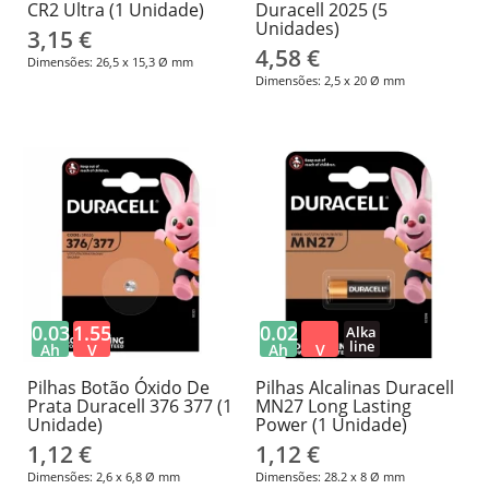
CR2 Ultra (1 Unidade)
Duracell 2025 (5
Unidades)
3,15 €
4,58 €
Dimensões: 26,5 x 15,3 Ø mm
Dimensões: 2,5 x 20 Ø mm
0.03
1.55
0.02
Alka
line
Ah
V
Ah
V
Pilhas Botão Óxido De
Pilhas Alcalinas Duracell
Prata Duracell 376 377 (1
MN27 Long Lasting
Unidade)
Power (1 Unidade)
1,12 €
1,12 €
Dimensões: 2,6 x 6,8 Ø mm
Dimensões: 28.2 x 8 Ø mm