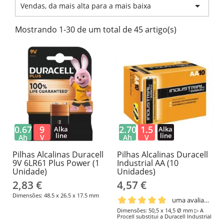

Vendas, da mais alta para a mais baixa
Mostrando 1-30 de um total de 45 artigo(s)
0.67
9
2.70
1.5
Alka
Alka
line
line
Ah
V
Ah
V
Pilhas Alcalinas Duracell
Pilhas Alcalinas Duracell
9V 6LR61 Plus Power (1
Industrial AA (10
Unidade)
Unidades)
2,83 €
4,57 €
Dimensões: 48.5 x 26.5 x 17.5 mm
uma avaliação
Dimensões: 50,5 x 14,5 Ø mm ▷ A
Procell substitui a Duracell Industrial