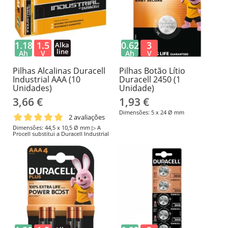
1.18
1.5
0.62
3
Alka
line
Ah
V
Ah
V
Pilhas Alcalinas Duracell
Pilhas Botão Lítio
Industrial AAA (10
Duracell 2450 (1
Unidades)
Unidade)
3,66 €
1,93 €
Dimensões: 5 x 24 Ø mm
2 avaliações
Dimensões: 44,5 x 10,5 Ø mm ▷ A
Procell substitui a Duracell Industrial