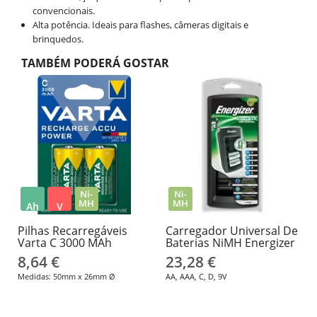
convencionais.
Alta potência. Ideais para flashes, câmeras digitais e
brinquedos.
TAMBÉM PODERÁ GOSTAR
Ni-
Ni-
MH
MH
Ah
V
Pilhas Recarregáveis
Carregador Universal De
Varta C 3000 MAh
Baterias NiMH Energizer
8,64 €
23,28 €
Medidas: 50mm x 26mm Ø
AA, AAA, C, D, 9V