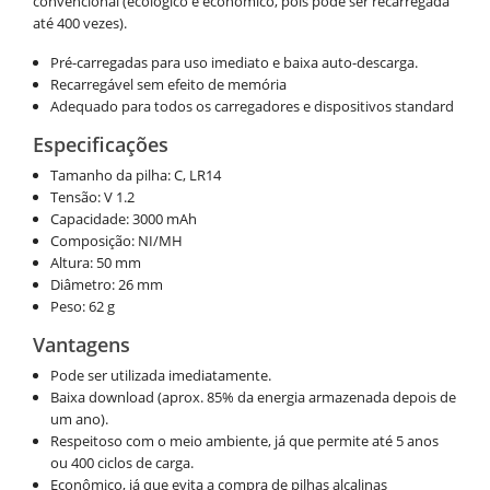
convencional (ecológico e econômico, pois pode ser recarregada
até 400 vezes).
Pré-carregadas para uso imediato e baixa auto-descarga.
Recarregável sem efeito de memória
Adequado para todos os carregadores e dispositivos standard
Especificações
Tamanho da pilha: C, LR14
Tensão: V 1.2
Capacidade: 3000 mAh
Composição: NI/MH
Altura: 50 mm
Diâmetro: 26 mm
Peso: 62 g
Vantagens
Pode ser utilizada imediatamente.
Baixa download (aprox. 85% da energia armazenada depois de
um ano).
Respeitoso com o meio ambiente, já que permite até 5 anos
ou 400 ciclos de carga.
Econômico, já que evita a compra de pilhas alcalinas