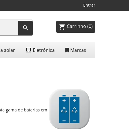
Entrar
Carrinho
(0)
shopping_cart

a solar
Eletrônica
Marcas
sta gama de baterias em