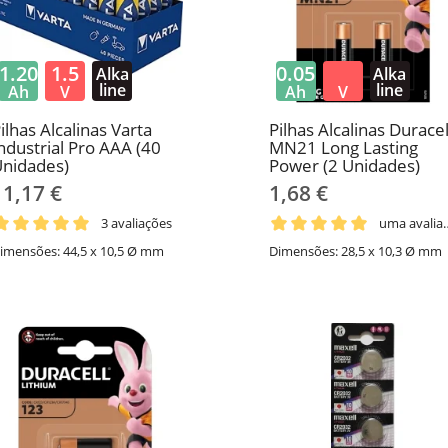
1.20
1.5
0.05
Alka
Alka
line
line
Ah
V
Ah
V
ilhas Alcalinas Varta
Pilhas Alcalinas Duracel
ndustrial Pro AAA (40
MN21 Long Lasting
nidades)
Power (2 Unidades)
11,17 €
1,68 €
3 avaliações
uma av
imensões: 44,5 x 10,5 Ø mm
Dimensões: 28,5 x 10,3 Ø mm