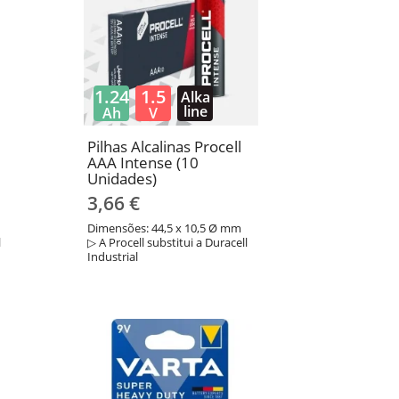
1.24
1.5
Alka
line
Ah
V
Pilhas Alcalinas Procell
AAA Intense (10
Unidades)
3,66 €
Dimensões: 44,5 x 10,5 Ø mm
l
▷ A Procell substitui a Duracell
Industrial