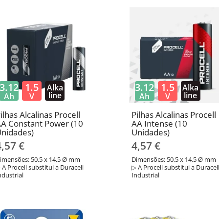
3.12
1.5
3.12
1.5
Alka
Alka
line
line
Ah
V
Ah
V
ilhas Alcalinas Procell
Pilhas Alcalinas Procell
A Constant Power (10
AA Intense (10
nidades)
Unidades)
4,57 €
4,57 €
imensões: 50,5 x 14,5 Ø mm
Dimensões: 50,5 x 14,5 Ø mm
 A Procell substitui a Duracell
▷ A Procell substitui a Duracel
ndustrial
Industrial