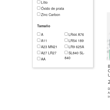
Lítio
Óxido de prata
Zinc Carbon
Tamaño
A
LR44 A76
A11
LR54 189
A23 MN21
LR9 625A
A27 LR27
SL840 SL-
840
AA
SR41 384
AA LR6
B
SR41 392
C
AAA LR03
U
SR43 301
AAAA LR61
SR43 386
C
SR44 303
D
C LR14
A
SR44 357
CR1/3N
I
2L76
SR45 380
CR1216
SR45 394