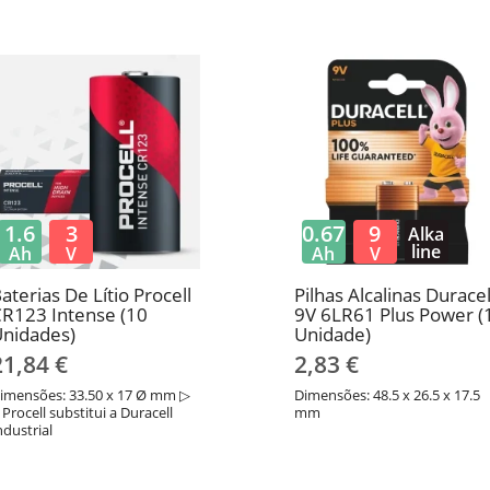
1.6
3
0.67
9
Alka
line
Ah
V
Ah
V
aterias De Lítio Procell
Pilhas Alcalinas Duracel
R123 Intense (10
9V 6LR61 Plus Power (
nidades)
Unidade)
21,84 €
2,83 €
imensões: 33.50 x 17 Ø mm ▷
Dimensões: 48.5 x 26.5 x 17.5
 Procell substitui a Duracell
mm
ndustrial