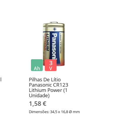
3
Ah
V
l
Pilhas De Lítio
1
Panasonic CR123
Lithium Power (1
Unidade)
1,58 €
Dimensões: 34,5 x 16,8 Ø mm