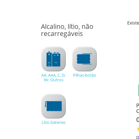
Exist
Alcalino, lítio, não
recarregáveis
AA, AAA, C, D,
Pilhas-botão
9V, Outros
P
C
Litio baterias
D