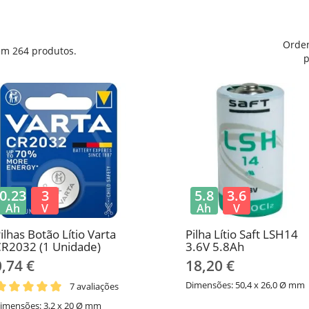
Orde
em 264 produtos.
p
0.23
3
5.8
3.6
Ah
V
Ah
V
ilhas Botão Lítio Varta
Pilha Lítio Saft LSH14
R2032 (1 Unidade)
3.6V 5.8Ah
0,74 €
18,20 €
Dimensões: 50,4 x 26,0 Ø mm
7 avaliações
imensões: 3,2 x 20 Ø mm