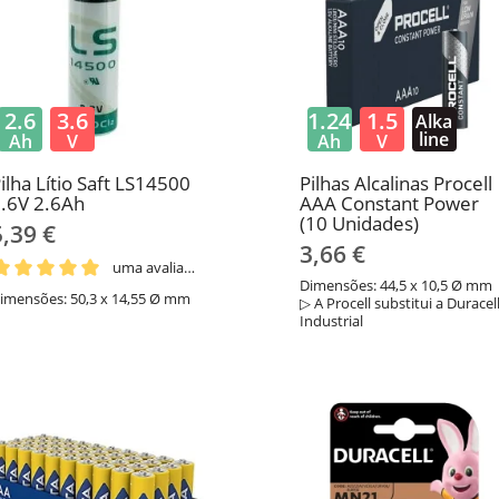
2.6
3.6
1.24
1.5
Alka
line
Ah
V
Ah
V
ilha Lítio Saft LS14500
Pilhas Alcalinas Procell
.6V ​​2.6Ah
AAA Constant Power
(10 Unidades)
5,39 €
3,66 €
uma avaliação
Dimensões: 44,5 x 10,5 Ø mm
imensões: 50,3 x 14,55 Ø mm
▷ A Procell substitui a Duracel
Industrial