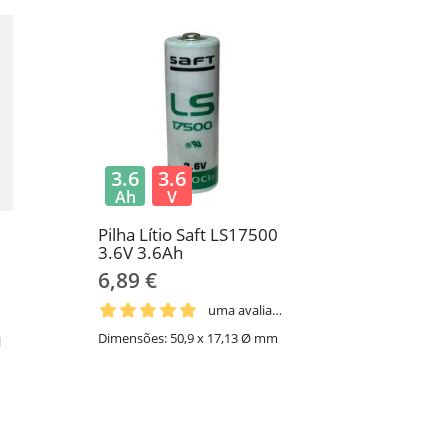
3.6
3.6
Ah
V
Pilha Lítio Saft LS17500
3.6V 3.6Ah
6,89 €
uma avaliação
Dimensões: 50,9 x 17,13 Ø mm
l