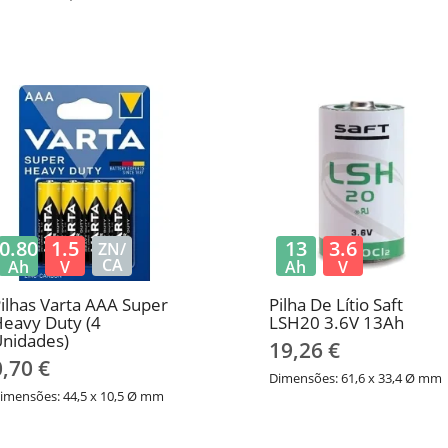
0.80
1.5
13
3.6
ZN/
CA
Ah
V
Ah
V
ilhas Varta AAA Super
Pilha De Lítio ​​Saft
eavy Duty (4
LSH20 3.6V 13Ah
nidades)
19,26 €
0,70 €
Dimensões: 61,6 x 33,4 Ø mm
imensões: 44,5 x 10,5 Ø mm