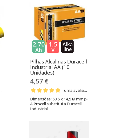
2.70
1.5
Alka
line
Ah
V
Pilhas Alcalinas Duracell
Industrial AA (10
Unidades)
4,57 €
aliação
uma avaliação
Dimensões: 50,5 x 14,5 Ø mm ▷
A Procell substitui a Duracell
Industrial