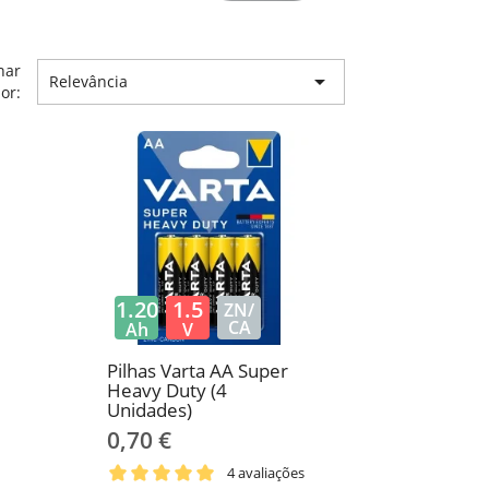
nar

Relevância
or:
1.20
1.5
ZN/
CA
Ah
V
Pilhas Varta AA Super
Heavy Duty (4
Unidades)
0,70 €
4 avaliações