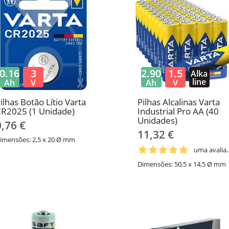
0.16
3
2.90
1.5
Alka
line
Ah
V
Ah
V
ilhas Botão Lítio Varta
Pilhas Alcalinas Varta
R2025 (1 Unidade)
Industrial Pro AA (40
Unidades)
0,76 €
11,32 €
imensões: 2,5 x 20 Ø mm
uma av
Dimensões: 50,5 x 14,5 Ø mm