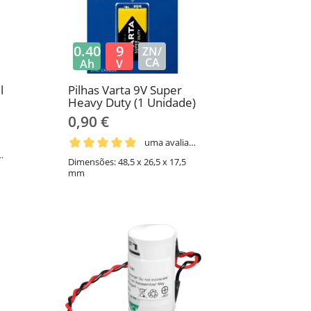
0.40
9
ZN/
CA
Ah
V
l
Pilhas Varta 9V Super
Heavy Duty (1 Unidade)
0,90 €
uma avaliação
aliação
Dimensões: 48,5 x 26,5 x 17,5
mm