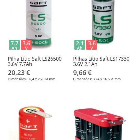
7.7
3.6
2.1
3.6
Ah
V
Ah
V
Pilha Lítio Saft LS26500
Pilhas Lítio Saft LS17330
3.6V ​​7.7Ah
3.6V 2.1Ah
20,23 €
9,66 €
Dimensões: 50,4 x 26,0 Ø mm
Dimensões: 33.4 x 16.5 Ø mm