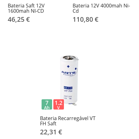
Bateria Saft 12V
Bateria 12V 4000mah Ni-
1600mah NI-CD
Cd
46,25 €
110,80 €
7
1.2
Ah
V
Bateria Recarregável VT
FH Saft
22,31 €