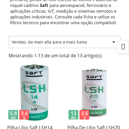
níquel-cádmio
Saft
para aeroespacial, ferroviário e
aplicações críticas, IoT, medição e sistemas remotos e
aplicações industriais. Consulte cada ficha e utilize os
filtros técnicos para encontrar uma opção compatível.

Vendas, da mais alta para a mais baixa
Mostrando 1-13 de um total de 13 artigo(s)
5.8
3.6
13
3.6
Ah
V
Ah
V
Pilha Lítio Saft LSH14
Pilha De Lítio ​​Saft LSH20