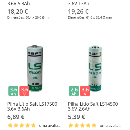
3.6V 5.8Ah
3.6V 13Ah
18,20 €
19,26 €
Dimensões: 50,4 x 26,0 Ø mm
Dimensões: 61,6 x 33,4 Ø mm
3.6
3.6
2.6
3.6
Ah
V
Ah
V
Pilha Lítio Saft LS17500
Pilha Lítio Saft LS14500
3.6V 3.6Ah
3.6V ​​2.6Ah
6,89 €
5,39 €
uma avaliação
uma avaliação