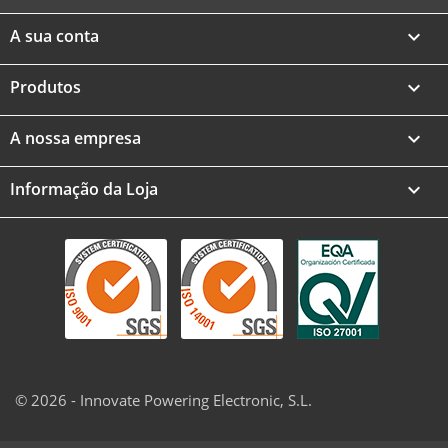
A sua conta

Produtos

A nossa empresa

Informação da Loja
keyboard_arrow_down
© 2026 - Innovate Powering Electronic, S.L.