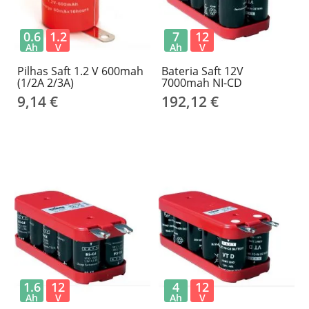
0.6
1.2
7
12
Ah
V
Ah
V
Pilhas Saft 1.2 V 600mah
Bateria Saft 12V
(1/2A 2/3A)
7000mah NI-CD
9,14 €
192,12 €
1.6
12
4
12
Ah
V
Ah
V