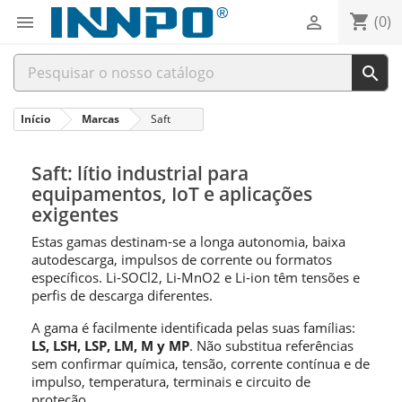
shopping_cart


(0)

Início
Marcas
Saft
Saft: lítio industrial para
equipamentos, IoT e aplicações
exigentes
Estas gamas destinam-se a longa autonomia, baixa
autodescarga, impulsos de corrente ou formatos
específicos. Li-SOCl2, Li-MnO2 e Li-ion têm tensões e
perfis de descarga diferentes.
A gama é facilmente identificada pelas suas famílias:
LS, LSH, LSP, LM, M y MP
. Não substitua referências
sem confirmar química, tensão, corrente contínua e de
impulso, temperatura, terminais e circuito de
proteção.