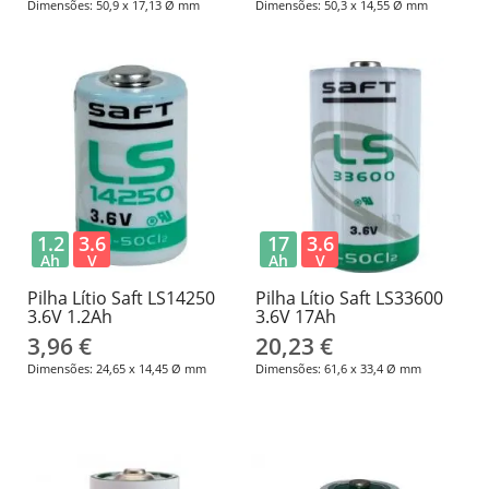
Dimensões: 50,9 x 17,13 Ø mm
Dimensões: 50,3 x 14,55 Ø mm
1.2
3.6
17
3.6
Ah
V
Ah
V
Pilha Lítio Saft LS14250
Pilha Lítio Saft LS33600
3.6V 1.2Ah
3.6V ​​17Ah
3,96 €
20,23 €
Dimensões: 24,65 x 14,45 Ø mm
Dimensões: 61,6 x 33,4 Ø mm