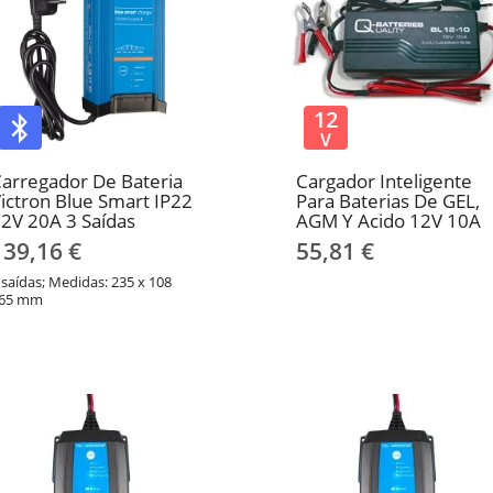
12
V
arregador De Bateria
Cargador Inteligente
ictron Blue Smart IP22
Para Baterias De GEL,
2V 20A 3 Saídas
AGM Y Acido 12V 10A
139,16 €
55,81 €
 saídas; Medidas: 235 x 108
65 mm