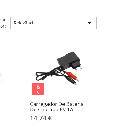
nar

Relevância
or:
6
V
Carregador De Bateria
De Chumbo 6V 1A
14,74 €