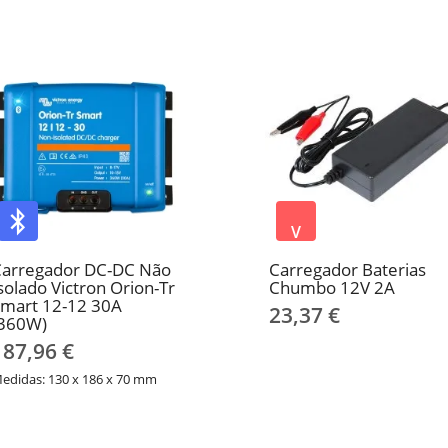
V
Carregador DC-DC Não
Carregador Baterias
solado Victron Orion-Tr
Chumbo 12V 2A
mart 12-12 30A
23,37 €
(360W)
187,96 €
edidas: 130 x 186 x 70 mm