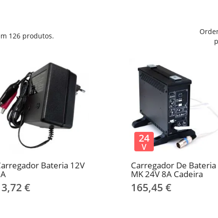
Orde
em 126 produtos.
p
24
V
arregador Bateria 12V
Carregador De Bateria
1A
MK 24V 8A Cadeira
13,72 €
165,45 €