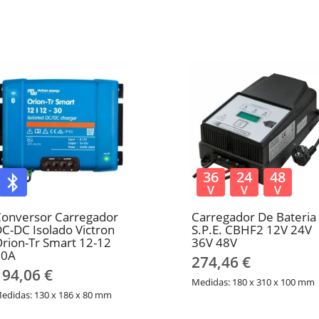
36
24
48
V
V
V
onversor Carregador
Carregador De Bateria
C-DC Isolado Victron
S.P.E. CBHF2 12V 24V
rion-Tr Smart 12-12
36V 48V
30A
274,46 €
194,06 €
Medidas: 180 x 310 x 100 mm
edidas: 130 x 186 x 80 mm