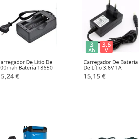
3
3.6
Ah
V
arregador De Lítio De
Carregador De Bateria
500mah Bateria 18650
De Lítio 3.6V 1A
15,24 €
15,15 €