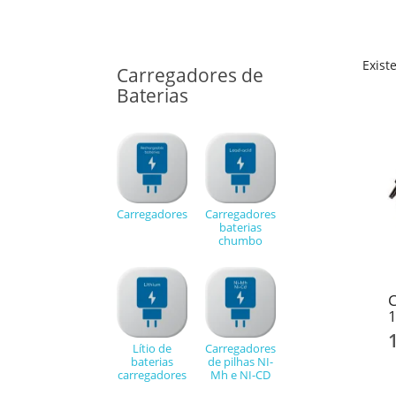
Exist
Carregadores de
Baterias
Carregadores
Carregadores
baterias
chumbo
C
Lítio de
Carregadores
baterias
de pilhas NI-
carregadores
Mh e NI-CD