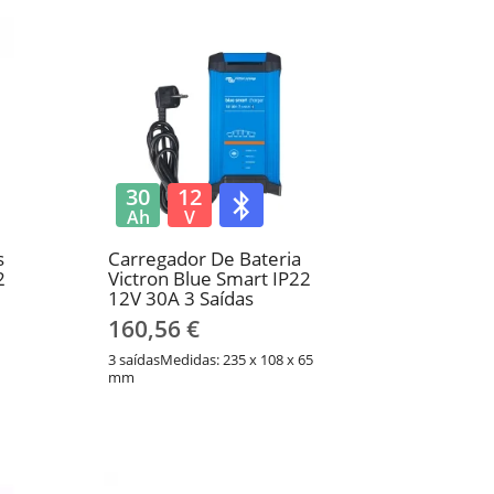
30
12
Ah
V
s
Carregador De Bateria
2
Victron Blue Smart IP22
12V 30A 3 Saídas
160,56 €
3 saídasMedidas: 235 x 108 x 65
mm