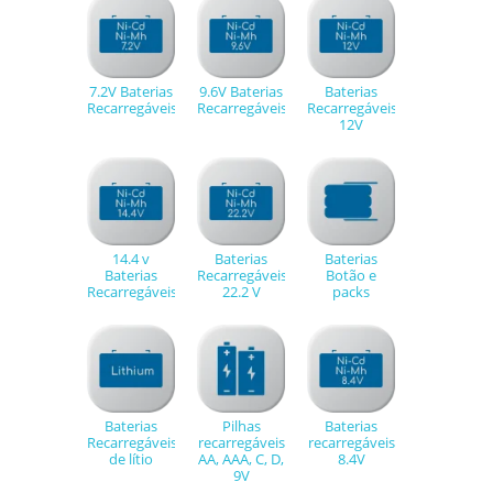
7.2V Baterias
9.6V Baterias
Baterias
Recarregáveis
Recarregáveis
Recarregáveis
12V
14.4 v
Baterias
Baterias
Baterias
Recarregáveis
Botão e
Recarregáveis
22.2 V
packs
Baterias
Pilhas
Baterias
Recarregáveis
recarregáveis
recarregáveis
de lítio
AA, AAA, C, D,
8.4V
9V