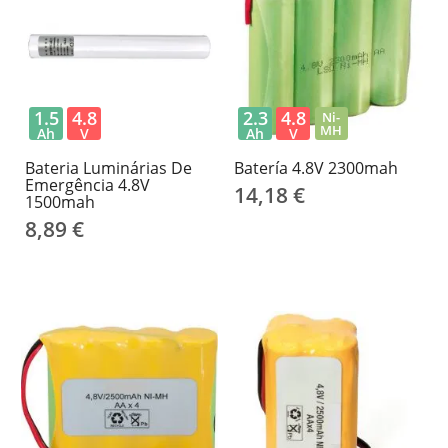
1.5
4.8
2.3
4.8
Ni-
MH
Ah
V
Ah
V
Bateria Luminárias De
Batería 4.8V 2300mah
Emergência 4.8V
14,18 €
1500mah
8,89 €