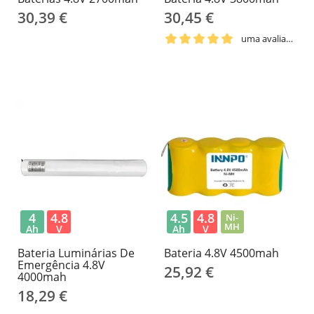
30,39 €
30,45 €
uma avaliação
4
4.8
4.5
4.8
Ni-
MH
Ah
V
Ah
V
Bateria Luminárias De
Bateria 4.8V 4500mah
Emergência 4.8V
25,92 €
4000mah
18,29 €