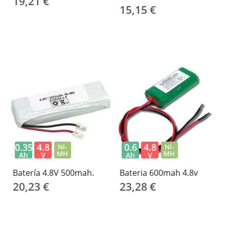
19,21 €
15,15 €
0.35
4.8
0.6
4.8
Ni-
Ni-
MH
MH
Ah
V
Ah
V
Batería 4.8V 500mah.
Bateria 600mah 4.8v
20,23 €
23,28 €