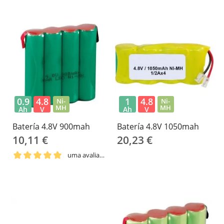
0.9
4.8
1
4.8
Ni-
Ni-
MH
MH
Ah
V
Ah
V
Batería 4.8V 900mah
Batería 4.8V 1050mah
10,11 €
20,23 €
uma avaliação