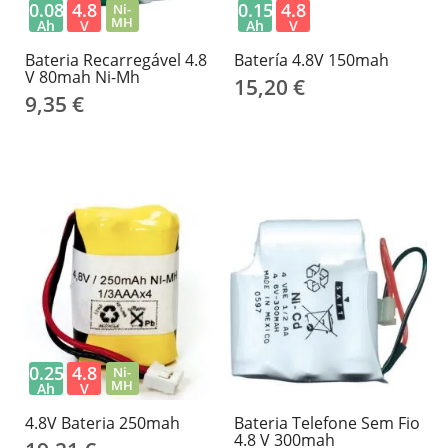
0.08
4.8
0.15
4.8
Ni-
MH
Ah
V
Ah
V
Bateria Recarregável 4.8
Batería 4.8V 150mah
V 80mah Ni-Mh
15,20 €
9,35 €
0.25
4.8
Ni-
MH
Ah
V
4.8V Bateria 250mah
Bateria Telefone Sem Fio
4.8 V 300mah