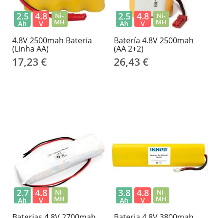
2.5
4.8
2.5
4.8
Ni-
Ni-
MH
MH
Ah
V
Ah
V
4.8V 2500mah Bateria
Batería 4.8V 2500mah
(linha AA)
(AA 2+2)
17,23 €
26,43 €
2.7
4.8
3.8
4.8
Ni-
Ni-
MH
MH
Ah
V
Ah
V
Baterias 4.8V 2700mah
Bateria 4.8V 3800mah