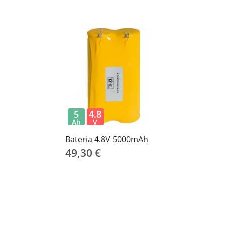
5
4.8
Ah
V
Bateria 4.8V 5000mAh
49,30 €