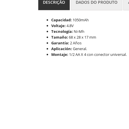
DESCRIÇÃO
DADOS DO PRODUTO
Capacidad:
1050mAh
Voltaje:
4.8V
Tecnología:
Ni-Mh
Tamaño:
68 x 28 x 17 mm
Garantía:
2 Años
Aplicación:
General.
Montaje:
1/2 AA X 4 con conector universal.