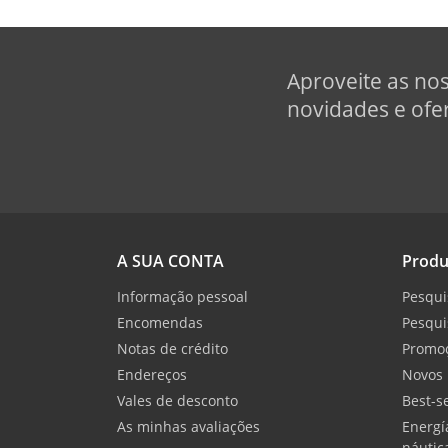
Aproveite as no
novidades e ofer
A SUA CONTA
Produ
Informação pessoal
Pesqui
Encomendas
Pesqui
Notas de crédito
Promo
Endereços
Novos 
Vales de desconto
Best-se
As minhas avaliações
Energí
náutic