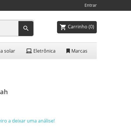
Entrar
Carrinho
(0)
shopping_cart

a solar
Eletrônica
Marcas
mah
iro a deixar uma análise!