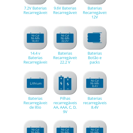
7.2V Baterias
9.6V Baterias
Baterias
Recarregáveis
Recarregáveis
Recarregáveis
12V
14.4 v
Baterias
Baterias
Baterias
Recarregáveis
Botão e
Recarregáveis
22.2 V
packs
Baterias
Pilhas
Baterias
Recarregáveis
recarregáveis
recarregáveis
de lítio
AA, AAA, C, D,
8.4V
9V