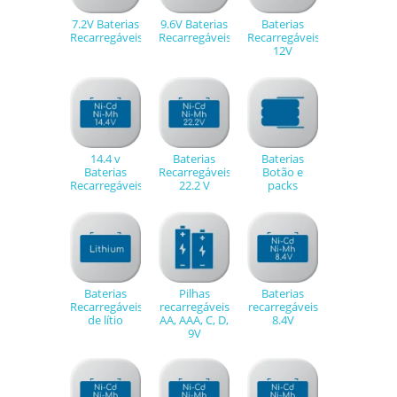
7.2V Baterias
9.6V Baterias
Baterias
Recarregáveis
Recarregáveis
Recarregáveis
12V
14.4 v
Baterias
Baterias
Baterias
Recarregáveis
Botão e
Recarregáveis
22.2 V
packs
Baterias
Pilhas
Baterias
Recarregáveis
recarregáveis
recarregáveis
de lítio
AA, AAA, C, D,
8.4V
9V