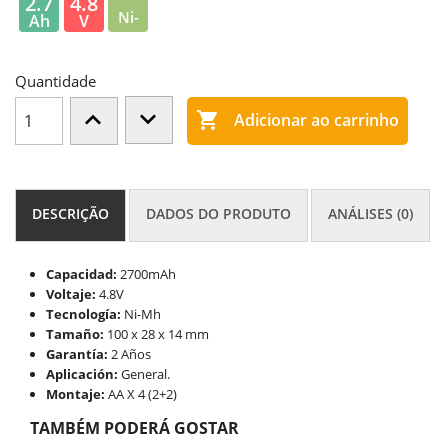
2.7
4.8
Ni-
Ah
V
MH
Quantidade

Adicionar ao carrinho
DESCRIÇÃO
DADOS DO PRODUTO
ANÁLISES (0)
Capacidad:
2700mAh
Voltaje:
4.8V
Tecnología:
Ni-Mh
Tamaño:
100 x 28 x 14 mm
Garantía:
2 Años
Aplicación:
General.
Montaje:
AA X 4 (2+2)
TAMBÉM PODERÁ GOSTAR