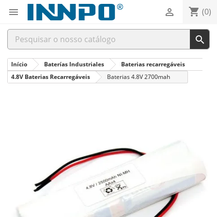
shopping_cart


(0)

Início
Baterías Industriales
Baterias recarregáveis
4.8V Baterias Recarregáveis
Baterias 4.8V 2700mah