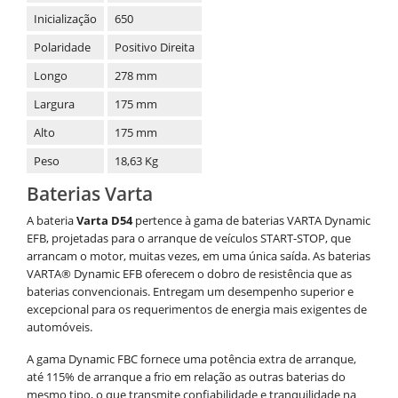
Inicialização
650
Polaridade
Positivo Direita
Longo
278 mm
Largura
175 mm
Alto
175 mm
Peso
18,63 Kg
Baterias Varta
A bateria
Varta D54
pertence à gama de baterias VARTA Dynamic
EFB, projetadas para o arranque de veículos START-STOP,
que
arrancam o motor, muitas vezes, em uma única saída. As baterias
VARTA
®
Dynamic EFB oferecem o dobro de resistência que as
baterias convencionais
. Entregam um desempenho superior e
excepcional para os requerimentos de energia mais exigentes de
automóveis.
A gama Dynamic FBC fornece uma potência extra de arranque,
até 115% de arranque a frio em relação as outras baterias do
mesmo tipo, o que transmite confiabilidade e tranquilidade na