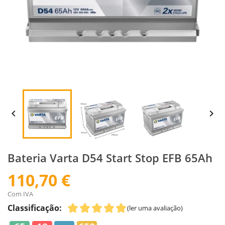


Bateria Varta D54 Start Stop EFB 65Ah
110,70 €
Com IVA
Classificação:
(ler uma avaliação)