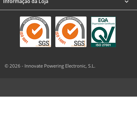
Informação da Loja
keyboard_arrow_down
© 2026 - Innovate Powering Electronic, S.L.