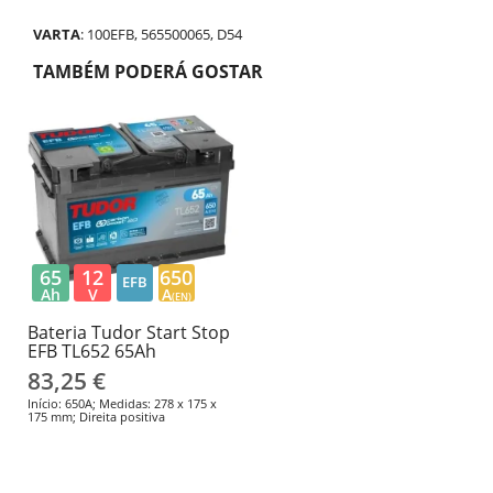
VARTA
: 100EFB, 565500065, D54
TAMBÉM PODERÁ GOSTAR
65
12
650
EFB
Ah
V
A
(EN)
Bateria Tudor Start Stop
EFB TL652 65Ah
83,25 €
Início: 650A; Medidas: 278 x 175 x
175 mm; Direita positiva