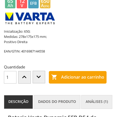
65
12
650
EFB
Ah
V
A
(EN)
Inicialização: 650;
Medidas: 278x175x175 mm;
Positivo Direita
EAN/GTIN:
4016987144558
Quantidade

Adicionar ao carrinho
DESCRIÇÃO
DADOS DO PRODUTO
ANÁLISES (1)