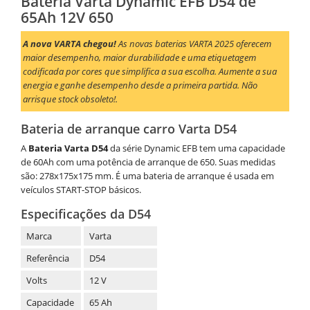
Bateria Varta Dynamic EFB D54 de
65Ah 12V 650
A nova VARTA chegou!
As novas baterias VARTA 2025 oferecem
maior desempenho, maior durabilidade e uma etiquetagem
codificada por cores que simplifica a sua escolha. Aumente a sua
energia e ganhe desempenho desde a primeira partida. Não
arrisque stock obsoleto!.
Bateria de arranque carro Varta D54
A
Bateria Varta D54
da série Dynamic EFB tem uma capacidade
de 60Ah com uma potência de arranque de 650. Suas medidas
são: 278x175x175 mm. É uma bateria de arranque é usada em
veículos START-STOP básicos.
Especificações da D54
Marca
Varta
Referência
D54
Volts
12 V
Capacidade
65 Ah