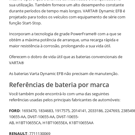
sua utilização. Também fornece um alto desempenho constante
durante períodos de tempo mais longos. VARTA® Dynamic EFB é
projetado para todos os veículos com equipamento de série com
função Start-Stop.
Incorporam a tecnologia de grade PowerFrame® com a que se
obtém a máxima potência de arranque, uma recarga rápida e
maior resistência à corrosão, prolongando a sua vida útil.
Oferecem o dobro de vida útil que as baterias convencionais de
VARTA
®
As baterias Varta Dynamic EFB não precisam de manutenção.
Referências de bateria por marca
Você também pode encontrá-lo com uma das seguintes
referências usadas pelos principais fabricantes de automóveis:
FORD
: 1693470, 1834683, 1917575, 2014141, 2033186, 2247693, 238549
10655-AA, DV6T-10655-AA, DV6T-10655-
AB, H1BT10655CA, H1BT10655EA, K1BT10655AA
RENAULT
: 7711130069