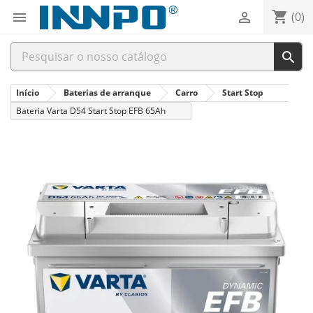
shopping_cart


(0)

Início
Baterias de arranque
Carro
Start Stop
Bateria Varta D54 Start Stop EFB 65Ah