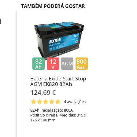
TAMBÉM PODERÁ GOSTAR
M
82
12
800
AGM
Ah
V
A
(EN)
Bateria Exide Start Stop
AGM EK820 82Ah
124,69 €
4 avaliações
82Ah Inicialização: 800A,
Positivo direita, Medidas: 315 x
175 x 190 mm