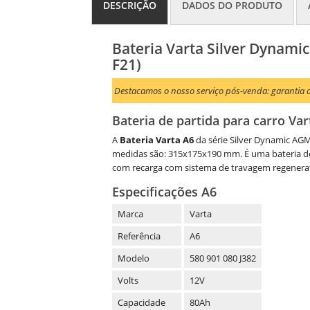
DESCRIÇÃO
DADOS DO PRODUTO
Bateria Varta Silver Dynami
F21)
Destacamos o nosso serviço pós-venda: garantia d
Bateria de partida para carro Var
A
Bateria Varta A6
da série Silver Dynamic AG
medidas são: 315x175x190 mm. É uma bateria de
com recarga com sistema de travagem regenerat
Especificações A6
Marca
Varta
Referência
A6
Modelo
580 901 080 J382
Volts
12V
Capacidade
80Ah