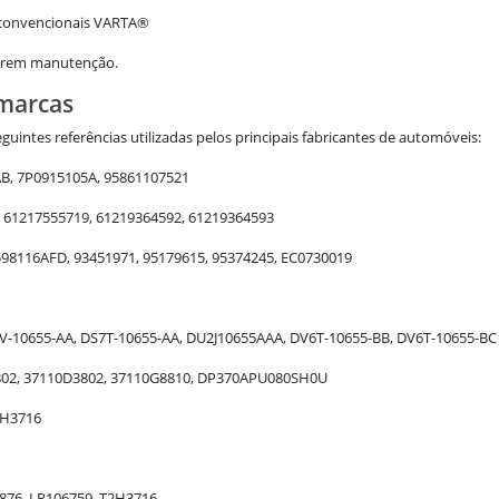
s convencionais VARTA
®
uerem manutenção.
 marcas
ntes referências utilizadas pelos principais fabricantes de automóveis:
B, 7P0915105A, 95861107521
, 61217555719, 61219364592, 61219364593
3598116AFD, 93451971, 95179615, 95374245, EC0730019
C1V-10655-AA, DS7T-10655-AA, DU2J10655AAA, DV6T-10655-BB, DV6T-10655-BC
Y802, 37110D3802, 37110G8810, DP370APU080SH0U
2H3716
2876, LR106759, T2H3716