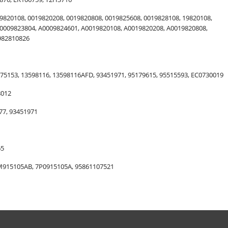
19820108, 0019820208, 0019820808, 0019825608, 0019828108, 19820108,
A0009823804, A0009824601, A0019820108, A0019820208, A0019820808,
982810826
3575153, 13598116, 13598116AFD, 93451971, 95179615, 95515593, EC0730019
8012
77, 93451971
65
M915105AB, 7P0915105A, 95861107521