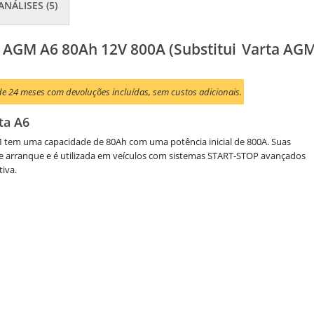
ANÁLISES (5)
c AGM A6 80Ah 12V 800A (Substitui
Varta AG
e 24 meses com devoluções incluídas, sem custos adicionais.
ta A6
M tem uma capacidade de 80Ah com uma potência inicial de 800A. Suas
 arranque e é utilizada em veículos com sistemas START-STOP avançados
iva.