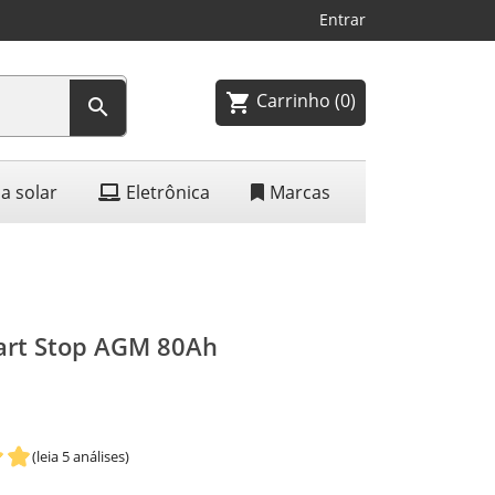
Entrar
Carrinho
(0)
shopping_cart

a solar
Eletrônica
Marcas
tart Stop AGM 80Ah
(leia 5 análises)