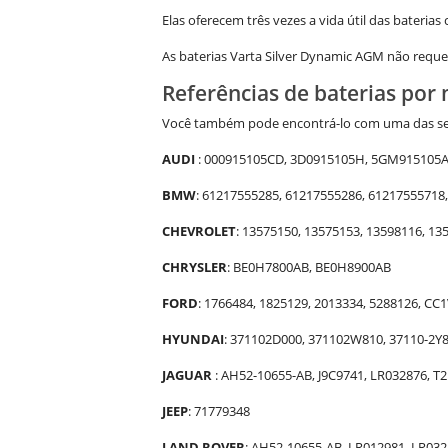
Elas oferecem três vezes a vida útil das bateria
As baterias Varta Silver Dynamic AGM não req
Referências de baterias por
Você também pode encontrá-lo com uma das segui
AUDI
: 000915105CD, 3D0915105H, 5GM915105A
BMW
: 61217555285, 61217555286, 61217555718
CHEVROLET
: 13575150, 13575153, 13598116, 1
CHRYSLER
: BE0H7800AB, BE0H8900AB
FORD
: 1766484, 1825129, 2013334, 5288126, C
HYUNDAI
: 371102D000, 371102W810, 37110-2
JAGUAR
: AH52-10655-AB, J9C9741, LR032876, T
JEEP
: 71779348
LAND ROVER
: AH52-10655-AB, LR012981, LR03