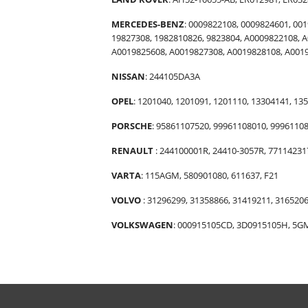
MERCEDES-BENZ
: 0009822108, 0009824601, 00
19827308, 1982810826, 9823804, A0009822108, 
A0019825608, A0019827308, A0019828108, A001
NISSAN
: 244105DA3A
OPEL
: 1201040, 1201091, 1201110, 13304141, 1
PORSCHE
: 95861107520, 99961108010, 9996110
RENAULT
: 244100001R, 24410-3057R, 77114231
VARTA
: 115AGM, 580901080, 611637, F21
VOLVO
: 31296299, 31358866, 31419211, 316520
VOLKSWAGEN
: 000915105CD, 3D0915105H, 5G