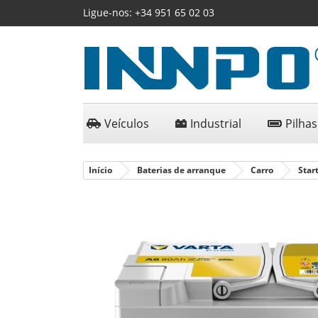
Ligue-nos:
+34 951 65 02 03
Veículos
Industrial
Pilhas
Início
Baterias de arranque
Carro
Star