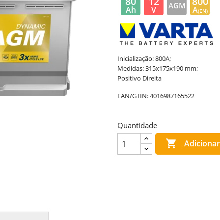
80
12
800
AGM
Ah
V
A
(EN)
Inicialização: 800A;
Medidas: 315x175x190 mm;
Positivo Direita
EAN/GTIN:
4016987165522
Quantidade

Adicionar