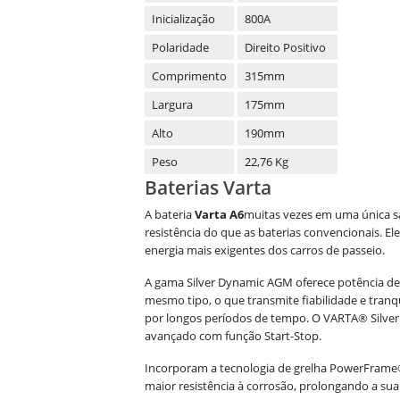
Inicialização
800A
Polaridade
Direito Positivo
Comprimento
315mm
Largura
175mm
Alto
190mm
Peso
22,76 Kg
Baterias Varta
A bateria
Varta A6
muitas vezes em uma única sa
resistência do que as baterias convencionais
. E
energia mais exigentes dos carros de passeio.
A gama Silver Dynamic AGM oferece potência de a
mesmo tipo, o que transmite fiabilidade e tran
por longos períodos de tempo. O VARTA® Silve
avançado com função Start-Stop.
Incorporam a tecnologia de grelha PowerFrame®
maior resistência à corrosão, prolongando a sua v