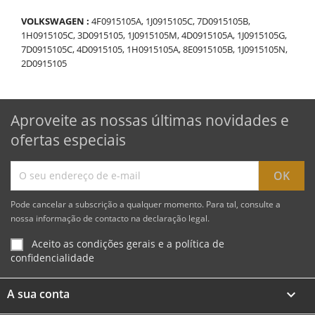
VOLKSWAGEN :
4F0915105A, 1J0915105C, 7D0915105B,
1H0915105C, 3D0915105, 1J0915105M, 4D0915105A, 1J0915105G,
7D0915105C, 4D0915105, 1H0915105A, 8E0915105B, 1J0915105N,
2D0915105
Aproveite as nossas últimas novidades e
ofertas especiais
Pode cancelar a subscrição a qualquer momento. Para tal, consulte a
nossa informação de contacto na declaração legal.
Aceito as condições gerais e a política de
confidencialidade
A sua conta
