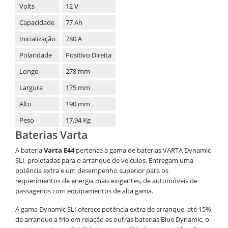
Volts
12 V
Capacidade
77 Ah
Inicialização
780 A
Polaridade
Positivo Direita
Longo
278 mm
Largura
175 mm
Alto
190 mm
Peso
17,94 Kg
Baterias Varta
A bateria
Varta E44
pertence à gama de baterias VARTA Dynamic
SLI, projetadas para o arranque de veículos. Entregam uma
potência extra e um desempenho superior para os
requerimentos de energia mais exigentes, de automóveis de
passageiros com equipamentos de alta gama.
A gama Dynamic SLI oferece potência extra de arranque, até 15%
de arranque a frio em relação as outras baterias Blue Dynamic, o