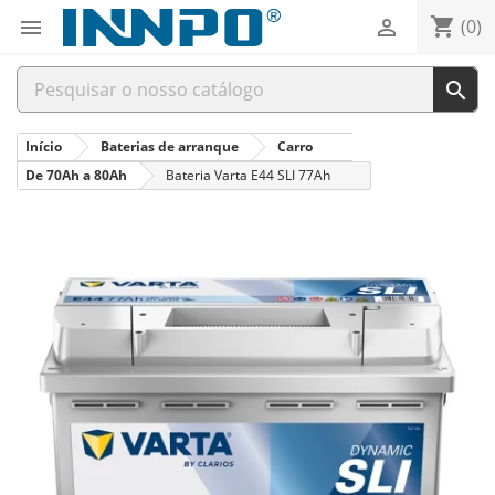
shopping_cart


(0)

Início
Baterias de arranque
Carro
De 70Ah a 80Ah
Bateria Varta E44 SLI 77Ah