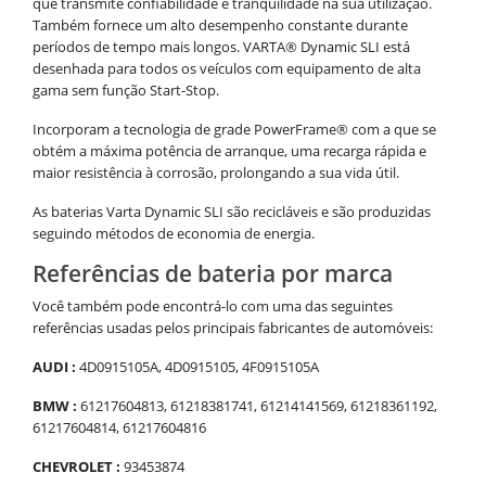
que transmite confiabilidade e tranquilidade na sua utilização.
Também fornece um alto desempenho constante durante
períodos de tempo mais longos. VARTA® Dynamic SLI está
desenhada para todos os veículos com equipamento de alta
gama sem função Start-Stop.
Incorporam a tecnologia de grade PowerFrame® com a que se
obtém a máxima potência de arranque, uma recarga rápida e
maior resistência à corrosão, prolongando a sua vida útil.
As baterias Varta Dynamic SLI são recicláveis e são produzidas
seguindo métodos de economia de energia.
Referências de bateria por marca
Você também pode encontrá-lo com uma das seguintes
referências usadas pelos principais fabricantes de automóveis:
AUDI :
4D0915105A, 4D0915105, 4F0915105A
BMW :
61217604813, 61218381741, 61214141569, 61218361192,
61217604814, 61217604816
CHEVROLET :
93453874