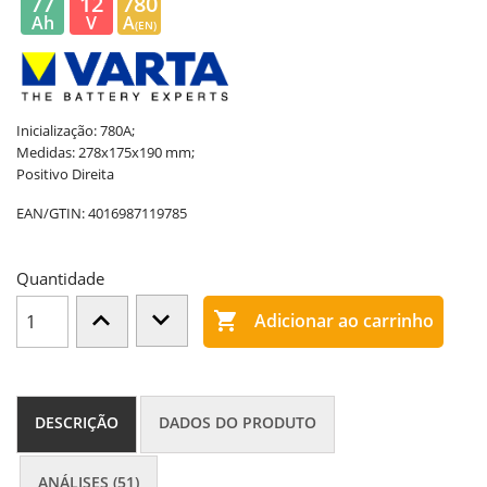
77
12
780
Ah
V
A
(EN)
Inicialização: 780A;
Medidas: 278x175x190 mm;
Positivo Direita
EAN/GTIN:
4016987119785
Quantidade

Adicionar ao carrinho
DESCRIÇÃO
DADOS DO PRODUTO
ANÁLISES (51)