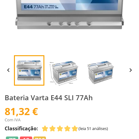


Bateria Varta E44 SLI 77Ah
81,32 €
Com IVA
Classificação:
(leia 51 análises)