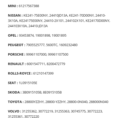
MINI :
61217567388
NISSAN :
KE241-75E00NY, 24410JD13A, KE241-70D00NY, 24410-
3X10A, KE24175E00NY, 24410-2X101, 244102X101, KE24170D00NY,
244103X10A, 24410-JD13A
OPEL :
93453874, 19001898, 19001895
PEUGEOT :
7905525777, 5600TC, 1609232480
PORSCHE :
99961107000, 99961107500
RENAULT :
6001547711, 8200472779
ROLLS-ROYCE :
61210147399
SEAT :
1L0915105E
SKODA :
3B0915105B, 8E0915105B
TOYOTA :
28800YZZHY, 28800-YZZHY, 28800-0N040, 288000N040
VOLVO :
31255362, 30772219, 31255363, 30745775, 30772223,
31255361, 30772220