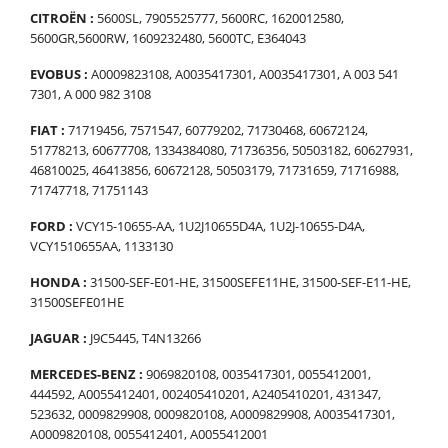
CITROËN :
5600SL, 7905525777, 5600RC, 1620012580,
5600GR,5600RW, 1609232480, 5600TC, E364043
EVOBUS :
A0009823108, A0035417301, A0035417301, A 003 541
7301, A 000 982 3108
FIAT :
71719456, 7571547, 60779202, 71730468, 60672124,
51778213, 60677708, 1334384080, 71736356, 50503182, 60627931,
46810025, 46413856, 60672128, 50503179, 71731659, 71716988,
71747718, 71751143
FORD :
VCY15-10655-AA, 1U2J10655D4A, 1U2J-10655-D4A,
VCY1510655AA, 1133130
HONDA :
31500-SEF-E01-HE, 31500SEFE11HE, 31500-SEF-E11-HE,
31500SEFE01HE
JAGUAR :
J9C5445, T4N13266
MERCEDES-BENZ :
9069820108, 0035417301, 0055412001,
444592, A0055412401, 002405410201, A2405410201, 431347,
523632, 0009829908, 0009820108, A0009829908, A0035417301,
A0009820108, 0055412401, A0055412001