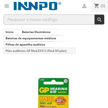
shopping_cart


(0)

Início
Baterías Electrónica
Baterias de equipamentos médicos
Pilhas de aparelho auditivo
Pilas audifonos GP Mod.ZA312 (Pack 60 pilas)