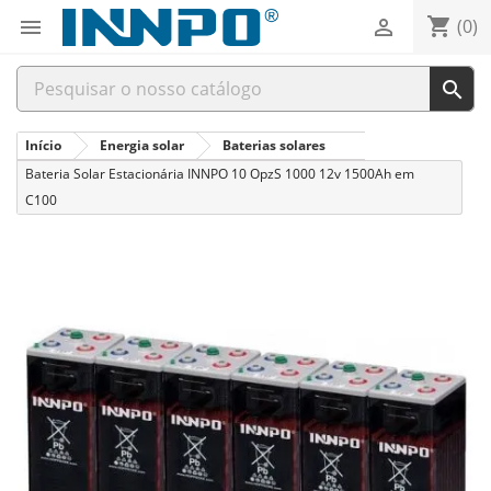
shopping_cart


(0)

Início
Energia solar
Baterias solares
Bateria Solar Estacionária INNPO 10 OpzS 1000 12v 1500Ah em
C100