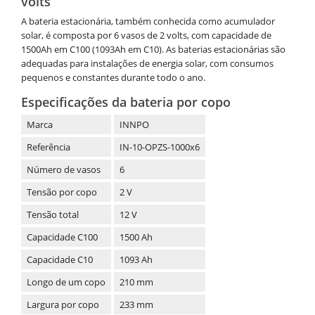
volts
A bateria estacionária, também conhecida como acumulador
solar, é composta por 6 vasos de 2 volts, com capacidade de
1500Ah em C100 (1093Ah em C10). As baterias estacionárias são
adequadas para instalações de energia solar, com consumos
pequenos e constantes durante todo o ano.
Especificações da bateria por copo
Marca
INNPO
Referência
IN-10-OPZS-1000x6
Número de vasos
6
Tensão por copo
2 V
Tensão total
12 V
Capacidade C100
1500 Ah
Capacidade C10
1093 Ah
Longo de um copo
210 mm
Largura por copo
233 mm