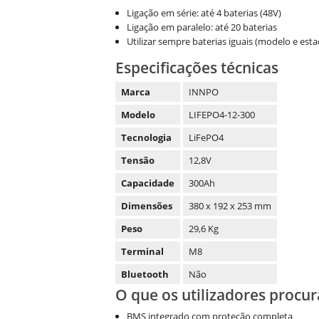
Ligação em série: até 4 baterias (48V)
Ligação em paralelo: até 20 baterias
Utilizar sempre baterias iguais (modelo e est
Especificações técnicas
Marca
INNPO
Modelo
LIFEPO4-12-300
Tecnologia
LiFePO4
Tensão
12,8V
Capacidade
300Ah
Dimensões
380 x 192 x 253 mm
Peso
29,6 Kg
Terminal
M8
Bluetooth
Não
O que os utilizadores procu
BMS integrado com proteção completa