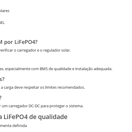
olares
GEL
M por LiFePO4?
rificar o carregador e o regulador solar.
uras, especialmente com BMS de qualidade e instalação adequada.
s?
 a carga deve respeitar os limites recomendados.
?
ar um carregador DC-DC para proteger o sistema.
a LiFePO4 de qualidade
amente definida