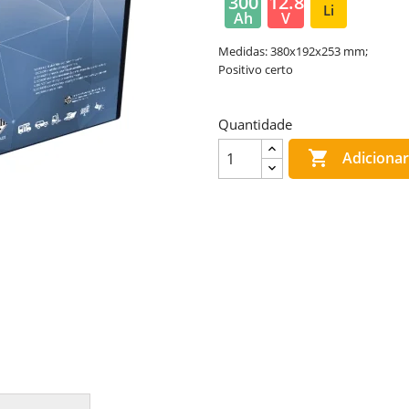
300
12.8
Li
Ah
V
Medidas: 380x192x253 mm;
Positivo certo
Quantidade

Adicionar