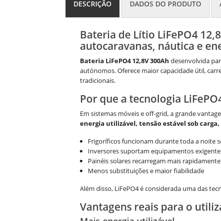
DESCRIÇÃO
DADOS DO PRODUTO
Bateria de Lítio LiFePO4 1
autocaravanas, náutica e ene
Bateria LiFePO4 12,8V 300Ah
desenvolvida par
autónomos. Oferece maior capacidade útil, carr
tradicionais.
Por que a tecnologia LiFePO
Em sistemas móveis e off-grid, a grande vantag
energia utilizável, tensão estável sob car
Frigoríficos funcionam durante toda a noite 
Inversores suportam equipamentos exigentes
Painéis solares recarregam mais rapidamente
Menos substituições e maior fiabilidade
Além disso, LiFePO4 é considerada uma das tecno
Vantagens reais para o utili
Mais energia utilizável