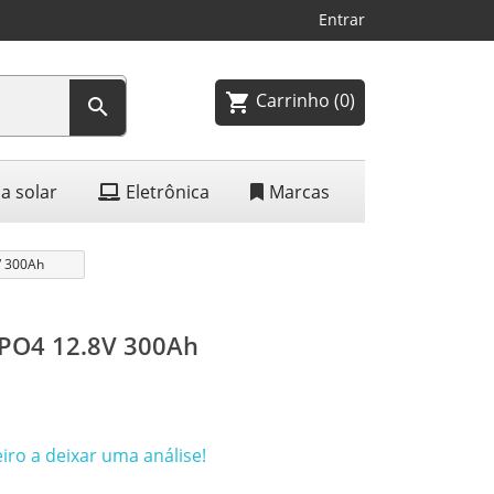
Entrar
Carrinho
(0)
shopping_cart

a solar
Eletrônica
Marcas
8V 300Ah
FePO4 12.8V 300Ah
iro a deixar uma análise!