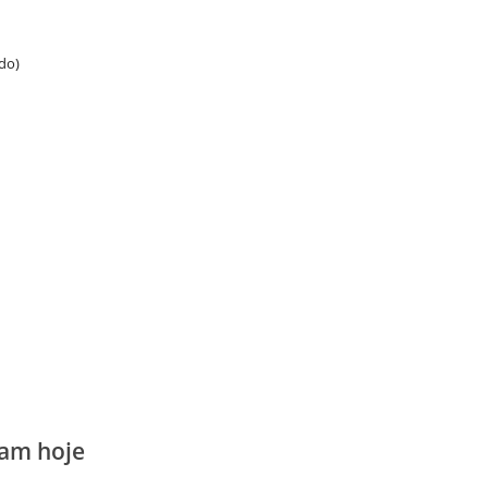
ado)
ram hoje