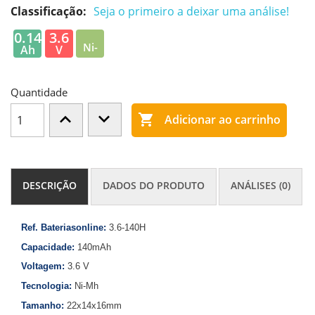
Classificação:
Seja o primeiro a deixar uma análise!
0.14
3.6
Ni-
Ah
V
MH
Quantidade

Adicionar ao carrinho
DESCRIÇÃO
DADOS DO PRODUTO
ANÁLISES (0)
Ref. Bateriasonline:
3.6-140H
Capacidade:
140mAh
Voltagem:
3.6 V
Tecnologia:
Ni-Mh
Tamanho:
22x14x16mm