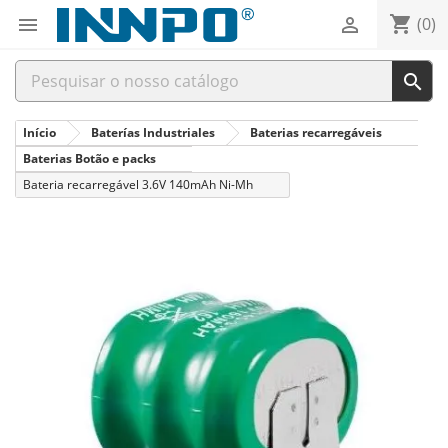
shopping_cart


(0)

Início
Baterías Industriales
Baterias recarregáveis
Baterias Botão e packs
Bateria recarregável 3.6V 140mAh Ni-Mh