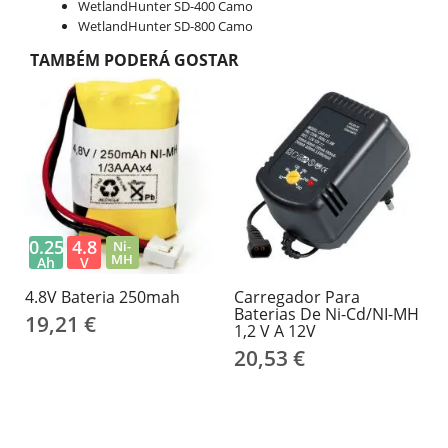
WetlandHunter SD-400 Camo
WetlandHunter SD-800 Camo
TAMBÉM PODERÁ GOSTAR
0.25
4.8
Ni-
MH
Ah
V
4.8V Bateria 250mah
Carregador Para
Baterias De Ni-Cd/NI-MH
19,21 €
1,2 V A 12V
20,53 €