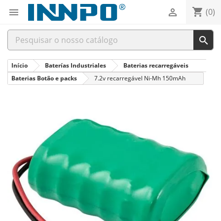
shopping_cart


(0)

Início
Baterías Industriales
Baterias recarregáveis
Baterias Botão e packs
7.2v recarregável Ni-Mh 150mAh