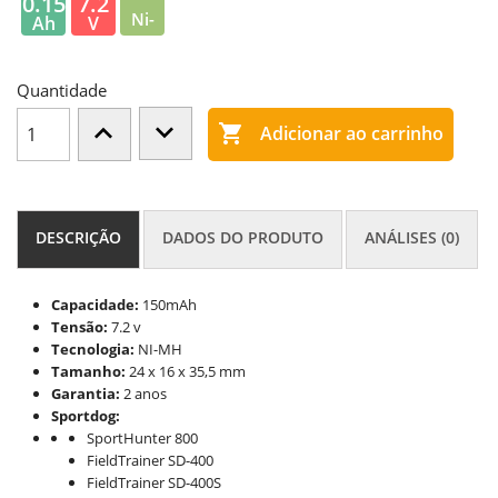
0.15
7.2
Ni-
Ah
V
MH
Quantidade

Adicionar ao carrinho
DESCRIÇÃO
DADOS DO PRODUTO
ANÁLISES (0)
Capacidade:
150mAh
Tensão:
7.2 v
Tecnologia:
NI-MH
Tamanho:
24 x 16 x 35,5 mm
Garantia:
2 anos
Sportdog:
SportHunter 800
FieldTrainer SD-400
FieldTrainer SD-400S