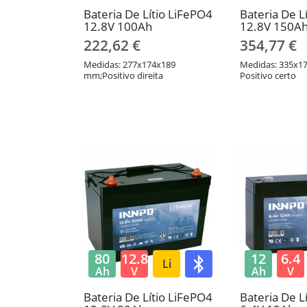
Bateria De Lítio LiFePO4
Bateria De L
12.8V 100Ah
12.8V 150A
222,62 €
354,77 €
Medidas: 277x174x189
Medidas: 335x1
mm;Positivo direita
Positivo certo
80
12.8
12
6.4
Li
Ah
V
Ah
V
Bateria De Lítio LiFePO4
Bateria De L