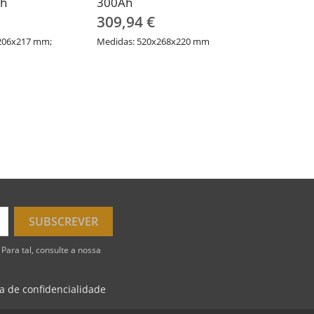
Ah
300Ah
309,94 €
206x217 mm;
Medidas: 520x268x220 mm
Para tal, consulte a nossa
ca de confidencialidade