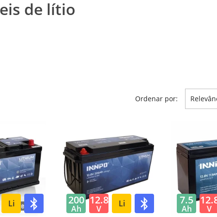
is de lítio
Ordenar por:
Relevân
200
12.8
7.5
12.
Li
Li
Ah
V
Ah
V