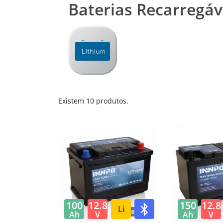
Baterias Recarregáve
Existem 10 produtos.
100
12.8
150
12.8
Li
Ah
V
Ah
V