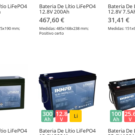
ítio LiFePO4
Bateria De Lítio LiFePO4
Bateria De 
h
12.8V 200Ah
12.8V 7.5A
467,60 €
31,41 €
75x190 mm;
Medidas: 485x168x238 mm;
Medidas: 151x
Positivo certo
300
12.8
100
25.
Li
Ah
V
Ah
V
ítio LiFePO4
Bateria De Lítio LiFePO4
Bateria De 