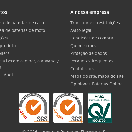
tos
A nossa empresa
sa de baterias de carro
Transporte e restituições
sa de baterias de moto
Aviso legal
ções
Condições de compra
produtos
Quem somos
llers
Proteção de dados
a a bordo: camper, caravana y
Perguntas frequentes
a
Contate-nos
as Audi
Mapa do site, mapa do site
Opiniones Baterías Online
© 2026 - Innovate Powering Electronic, S.L.