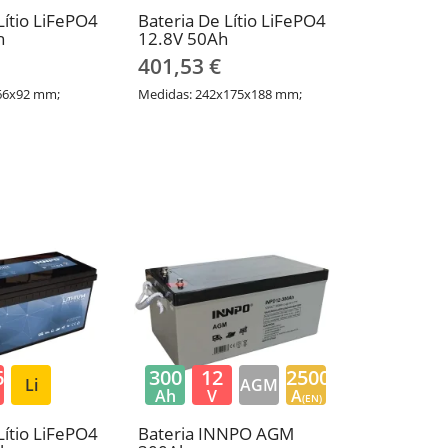
Lítio LiFePO4
Bateria De Lítio LiFePO4
h
12.8V 50Ah
401,53 €
66x92 mm;
Medidas: 242x175x188 mm;
6
300
12
2500
Li
AGM
Ah
V
A
(EN)
Lítio LiFePO4
Bateria INNPO AGM