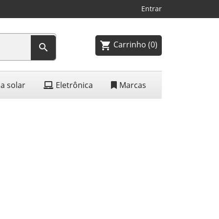
Entrar
Carrinho
(0)
shopping_cart

a solar
Eletrônica
Marcas