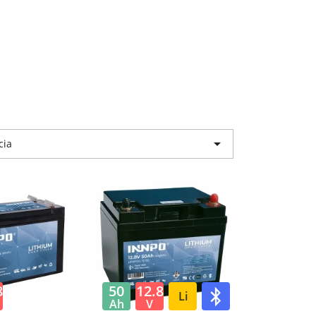

cia
8
50
12.8
Li
Ah
V