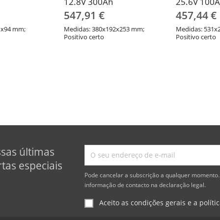
12.8V 300Ah
25.6V 100
547,91 €
457,44 €
1x94 mm;
Medidas: 380x192x253 mm;
Medidas: 531x
Positivo certo
Positivo certo
ssas últimas
tas especiais
Pode cancelar a subscrição a qualquer momento. 
informação de contacto na declaração legal.
Aceito as condições gerais e a políti